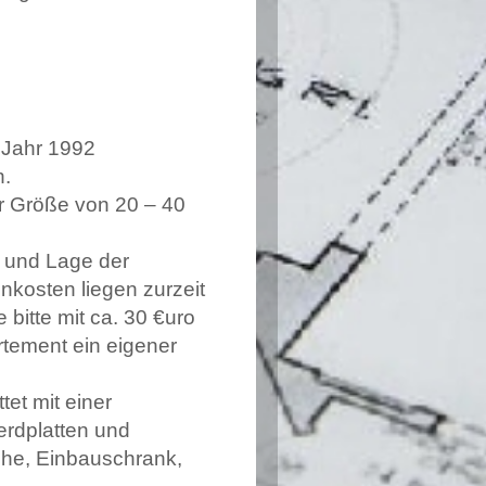
gen
 Jahr 1992
n.
r Größe von 20 – 40
g und Lage der
kosten liegen zurzeit
 bitte mit ca. 30 €uro
artement ein eigener
et mit einer
erdplatten und
he, Einbauschrank,