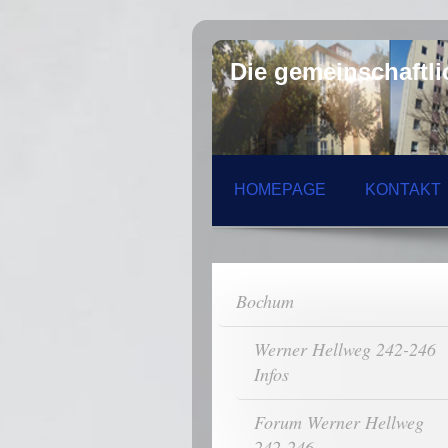
Die gemeinschaftl
HOMEPAGE
KONTAKT
Bochum
Werner Hellweg 242-246
Infos
Forum Werner Hellweg
242-246