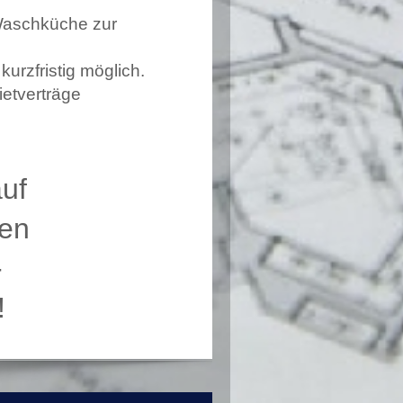
Waschküche zur
urzfristig möglich.
ietverträge
auf
hen
-
!