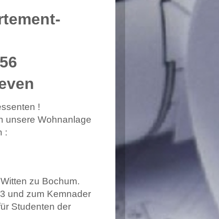
rtement-
-56
Heven
essenten !
nen unsere Wohnanlage
 :
 Lage
 Witten zu Bochum.
A43 und zum Kemnader
für Studenten der