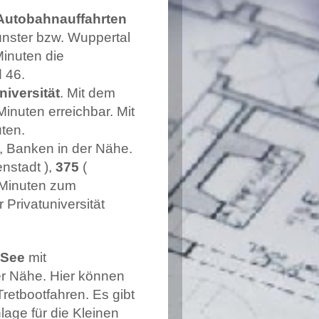
Autobahnauffahrten
ünster bzw. Wuppertal
Minuten die
d 46.
iversität
. Mit dem
Minuten erreichbar. Mit
ten.
, Banken in der Nähe.
enstadt ),
375
(
5 Minuten zum
Privatuniversität
 See
mit
er Nähe. Hier können
retbootfahren. Es gibt
age für die Kleinen