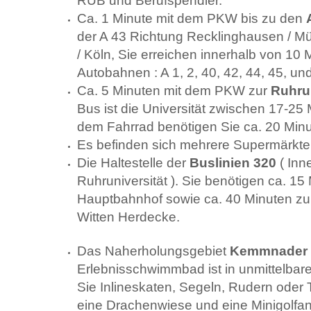
RUB und Berufspendler.
Ca. 1 Minute mit dem PKW bis zu den
der A 43 Richtung Recklinghausen / M
/ Köln, Sie erreichen innerhalb von 10 
Autobahnen : A 1, 2, 40, 42, 44, 45, un
Ca. 5 Minuten mit dem PKW zur
Ruhrun
Bus ist die Universität zwischen 17-25 
dem Fahrrad benötigen Sie ca. 20 Minu
Es befinden sich mehrere Supermärkte
Die Haltestelle der
Buslinien 320
( Inn
Ruhruniversität ). Sie benötigen ca. 1
Hauptbahnhof sowie ca. 40 Minuten zur 
Witten Herdecke.
Das Naherholungsgebiet
Kemmnader
Erlebnisschwimmbad ist in unmittelbar
Sie Inlineskaten, Segeln, Rudern oder T
eine Drachenwiese und eine Minigolfanl